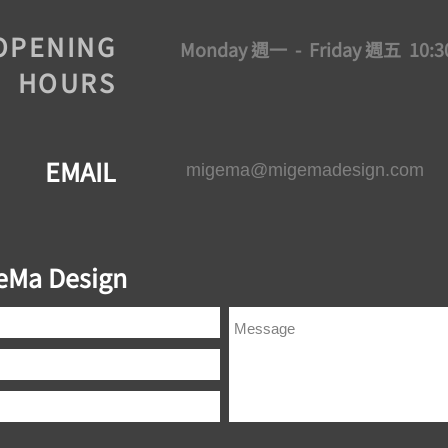
OPENING
Monday 週一 - Friday 週五 10:3
HOURS
EMAIL
migema@migemadesign.com
GeMa Design