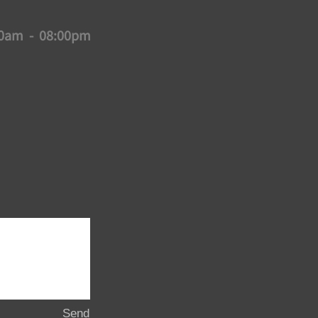
0am - 08:00pm
Send