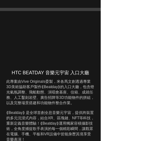
HTC BEATDAY 音樂元宇宙 入口大廳
此專案由Vive Originals委製，米各馬文創透過專業
3D美術協助客戶製作⟪Beatday⟫的入口大廳，包含燈
光氣氛調整、飛船動態、演唱會基座、信箱、成就任
務、人工鑿刻岩壁、廣告招牌等3D功能物件的拼組，
以及完整場景搭建和功能物件整合作業。
⟪Beatday⟫ 是全球首創全息音樂元宇宙，提供跨裝置
的多元沈浸式內容，結合XR、區塊鏈、NFT等科技，
重新定義音樂體驗！⟪Beatday
⟫運用獨家容積攝影技
術，全角度捕捉歌手表演的每一個精彩瞬間，讓觀眾
在電腦、手機、平板和VR設備中皆能身歷其境享受
音樂表演！