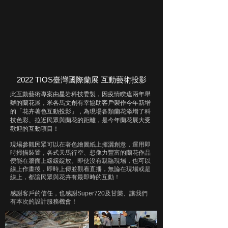
2022 TIOS臺灣國際蘭展 互動藝術投影
此互動藝術專案由星岩科技委製，因疫情睽違兩年舉
辦的蘭花展，米各馬文創有幸協助客戶製作今年新增
的「花卉著色互動投影」，為現場各類蘭花添增了科
技色彩、拉近民眾與蘭花的距離，是今年蘭花展大受
歡迎的互動項目！
現場參觀民眾可以在著色繪圖紙上揮灑創意，運用即
時掃描裝置，各式天馬行空、想像力豐富的蘭花作品
便能在牆面上緩緩綻放。即使沒有親臨現場，也可以
線上作畫後，即時上傳並觀看直播，無論在現場或是
線上，都讓民眾與花卉有最即時的互動！
​感謝客戶的信任，也感謝Super720及甘樂、讓我們
有本次的設計服務機會！