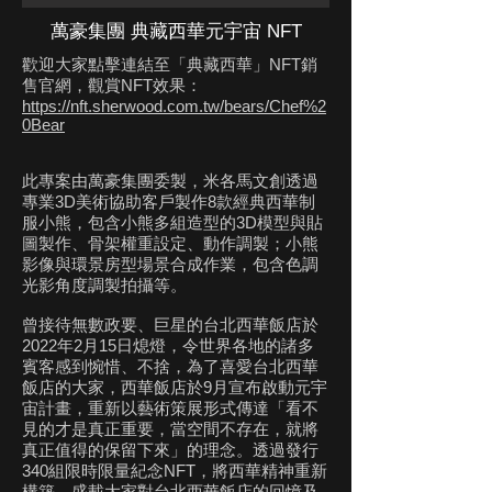
萬豪集團 典藏西華元宇宙 NFT
歡迎大家點擊連結至「典藏西華」NFT銷
售官網，觀賞NFT效果：
https://nft.sherwood.com.tw/bears/Chef%2
0Bear
此專案由萬豪集團委製，米各馬文創透過
專業3D美術協助客戶製作8款經典西華制
服小熊，包含小熊多組造型的3D模型與貼
圖製作、骨架權重設定、動作調製；小熊
影像與環景房型場景合成作業，包含色調
光影角度調製拍攝等。
曾接待無數政要、巨星的台北西華飯店於
2022年2月15日熄燈，令世界各地的諸多
賓客感到惋惜、不捨，為了喜愛台北西華
飯店的大家，西華飯店於9月宣布啟動元宇
宙計畫，重新以藝術策展形式傳達「看不
見的才是真正重要，當空間不存在，就將
真正值得的保留下來」的理念。透過發行
340組限時限量紀念NFT，將西華精神重新
構築，盛載大家對台北西華飯店的回憶及